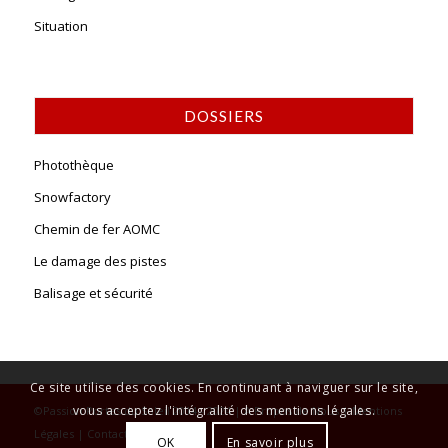
Situation
DOSSIERS
Photothèque
Snowfactory
Chemin de fer AOMC
Le damage des pistes
Balisage et sécurité
Ce site utilise des cookies. En continuant à naviguer sur le site,
vous acceptez l'intégralité des mentions légales.
©Passion Portes du Soleil 2014 - 2024 |
A Propos de Nous
|
Mentions
Légales
|
Contact
OK
En savoir plus