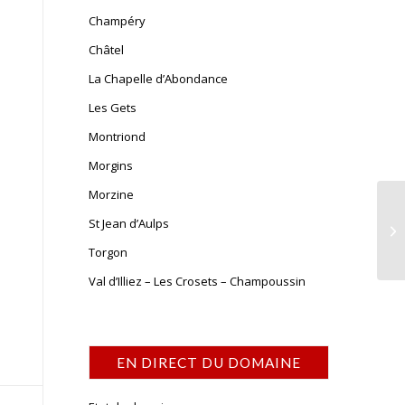
Champéry
Châtel
La Chapelle d’Abondance
Les Gets
Montriond
Morgins
Morzine
St Jean d’Aulps
Torgon
Val d’Illiez – Les Crosets – Champoussin
EN DIRECT DU DOMAINE