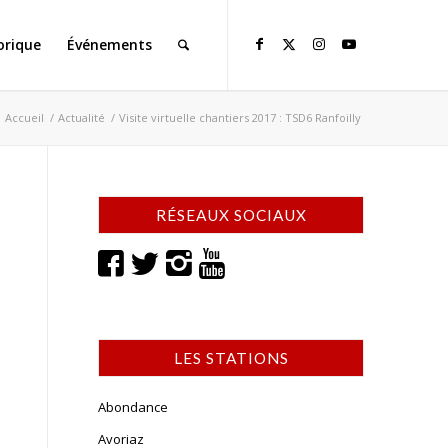
orique
Événements
Accueil
/
Actualité
/
Visite virtuelle chantiers 2017 : TSD6 Ranfoilly
RÉSEAUX SOCIAUX
LES STATIONS
Abondance
Avoriaz