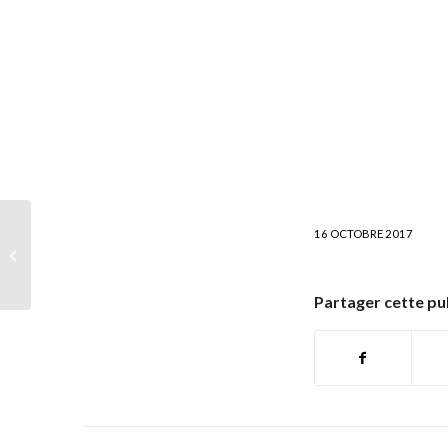
16 OCTOBRE 2017
Snowfactory de
TechnoAlpin à Châtel
Partager cette pu