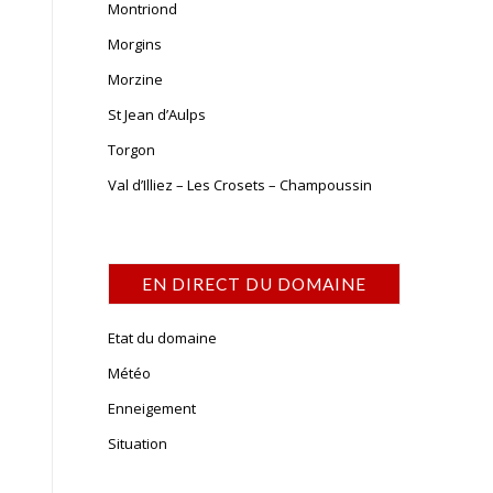
Montriond
Morgins
Morzine
St Jean d’Aulps
Torgon
Val d’Illiez – Les Crosets – Champoussin
EN DIRECT DU DOMAINE
Etat du domaine
Météo
Enneigement
Situation