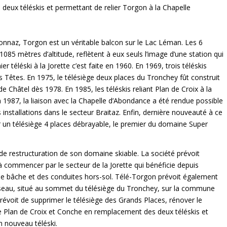
deux téléskis et permettant de relier Torgon à la Chapelle
onnaz, Torgon est un véritable balcon sur le Lac Léman. Les 6
085 mètres d’altitude, reflètent à eux seuls l’image d’une station qui
 téléski à la Jorette c’est faite en 1960. En 1969, trois téléskis
des Têtes. En 1975, le télésiège deux places du Tronchey fût construit
de Châtel dès 1978. En 1985, les téléskis reliant Plan de Croix à la
n 1987, la liaison avec la Chapelle d’Abondance a été rendue possible
installations dans le secteur Braitaz. Enfin, dernière nouveauté à ce
r un télésiège 4 places débrayable, le premier du domaine Super
e restructuration de son domaine skiable. La société prévoit
commencer par le secteur de la Jorette qui bénéficie depuis
e bâche et des conduites hors-sol. Télé-Torgon prévoit également
 réseau, situé au sommet du télésiège du Tronchey, sur la commune
évoit de supprimer le télésiège des Grands Places, rénover le
tre Plan de Croix et Conche en remplacement des deux téléskis et
 nouveau téléski.