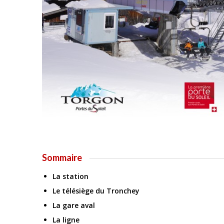
Sommaire
La station
Le télésiège du Tronchey
La gare aval
La ligne