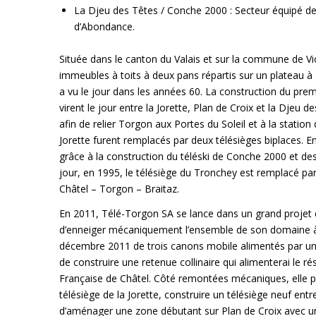
La Djeu des Têtes / Conche 2000 : Secteur équipé de 
d’Abondance.
Située dans le canton du Valais et sur la commune de Vi
immeubles à toits à deux pans répartis sur un plateau à 1
a vu le jour dans les années 60. La construction du premier
virent le jour entre la Jorette, Plan de Croix et la Djeu 
afin de relier Torgon aux Portes du Soleil et à la station 
Jorette furent remplacés par deux télésièges biplaces. E
grâce à la construction du téléski de Conche 2000 et des 
jour, en 1995, le télésiège du Tronchey est remplacé pa
Châtel – Torgon – Braitaz.
En 2011, Télé-Torgon SA se lance dans un grand projet d
d’enneiger mécaniquement l’ensemble de son domaine à 
décembre 2011 de trois canons mobile alimentés par un
de construire une retenue collinaire qui alimenterai le
Française de Châtel. Côté remontées mécaniques, elle pr
télésiège de la Jorette, construire un télésiège neuf en
d’aménager une zone débutant sur Plan de Croix avec un