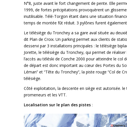
N°8, juste avant le fort changement de pente. Elle perme
1999, de fortes précipitations provoquèrent un glissement
inutilisable. Télé-Torgon étant dans une situation financiè
temps de montée fût réduit. 3 pylônes furent également
Le télésiège du Tronchey a sa gare aval située au deuxiè
dit Plan de Croix. Un parking permet aux clients de sta
desservi par 3 installations principales : le télésiège b
Jorette, le télésiège du Tronchey, qui permet de réaliser 
l’accès au téléski de Conche 2000 pour atteindre le col
de départ est donc important au cœur des Portes du Solei
Léman” et “Tête du Tronchey”, la piste rouge “Col de Croi
télésiège.
Côté exploitation, la descente en siège est autorisée. le
promeneurs et les VTT.
Localisation sur le plan des pistes
: