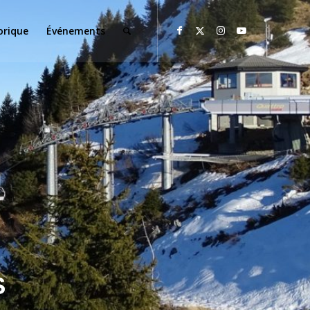
orique
Événements
S