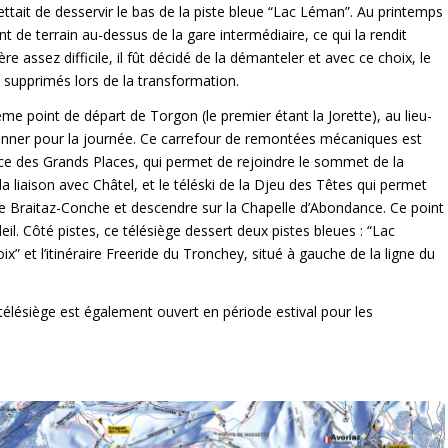
ttait de desservir le bas de la piste bleue “Lac Léman”. Au printemps
 de terrain au-dessus de la gare intermédiaire, ce qui la rendit
re assez difficile, il fût décidé de la démanteler et avec ce choix, le
 supprimés lors de la transformation.
me point de départ de Torgon (le premier étant la Jorette), au lieu-
tionner pour la journée. Ce carrefour de remontées mécaniques est
iplace des Grands Places, qui permet de rejoindre le sommet de la
la liaison avec Châtel, et le téléski de la Djeu des Têtes qui permet
 de Braitaz-Conche et descendre sur la Chapelle d’Abondance. Ce point
l. Côté pistes, ce télésiège dessert deux pistes bleues : “Lac
x” et l’itinéraire Freeride du Tronchey, situé à gauche de la ligne du
 télésiège est également ouvert en période estival pour les