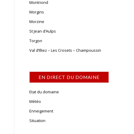
Montriond
Morgins
Morzine
St Jean d’Aulps
Torgon
Val d’Illiez – Les Crosets – Champoussin
EN DIRECT DU DOMAINE
Etat du domaine
Météo
Enneigement
Situation