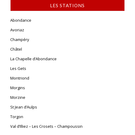
LES STATIONS
Abondance
Avoriaz
Champéry
Châtel
La Chapelle d’Abondance
Les Gets
Montriond
Morgins
Morzine
St Jean d’Aulps
Torgon
Val d’Illiez – Les Crosets – Champoussin