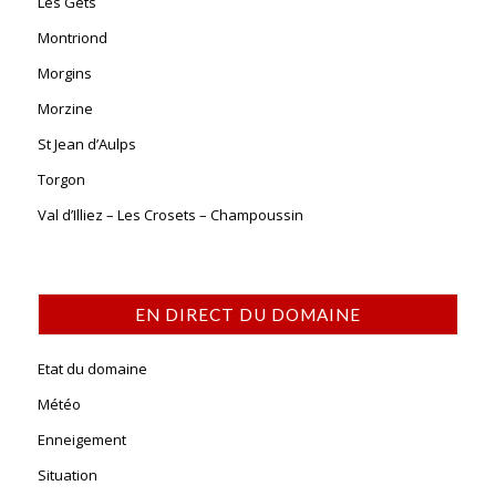
Les Gets
Montriond
Morgins
Morzine
St Jean d’Aulps
Torgon
Val d’Illiez – Les Crosets – Champoussin
EN DIRECT DU DOMAINE
Etat du domaine
Météo
Enneigement
Situation