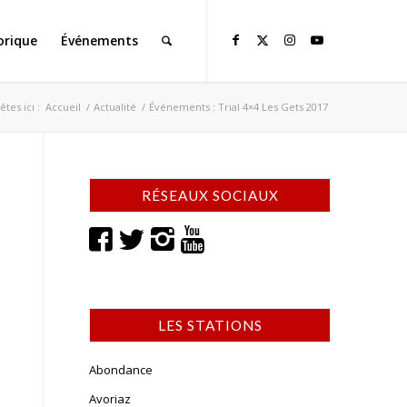
orique
Événements
êtes ici :
Accueil
/
Actualité
/
Événements : Trial 4×4 Les Gets 2017
RÉSEAUX SOCIAUX
LES STATIONS
Abondance
Avoriaz