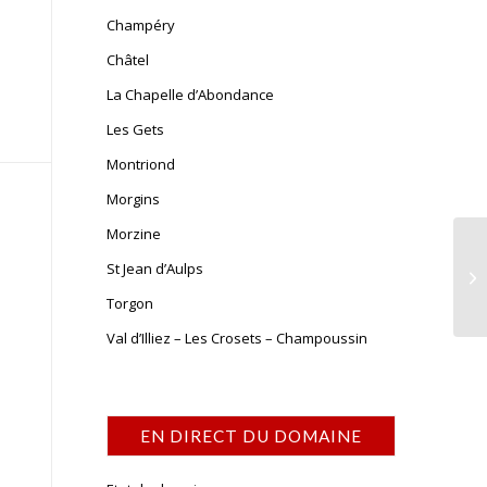
Champéry
Châtel
La Chapelle d’Abondance
Les Gets
Montriond
Morgins
Morzine
St Jean d’Aulps
Torgon
Val d’Illiez – Les Crosets – Champoussin
EN DIRECT DU DOMAINE