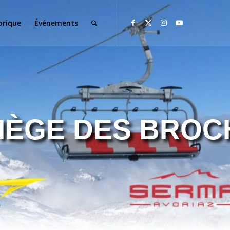
orique
Événements
IÈGE DES BRO