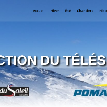
Accueil
Hiver
Été
Chantiers
Hist
TION DU TÉLÉS