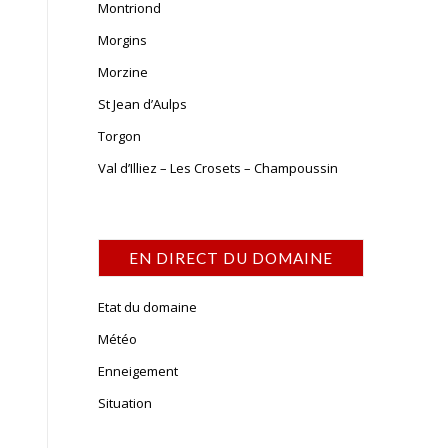
Montriond
Morgins
Morzine
St Jean d’Aulps
Torgon
Val d’Illiez – Les Crosets – Champoussin
EN DIRECT DU DOMAINE
Etat du domaine
Météo
Enneigement
Situation