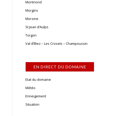
Montriond
Morgins
Morzine
St Jean d’Aulps
Torgon
Val d’Illiez – Les Crosets – Champoussin
EN DIRECT DU DOMAINE
Etat du domaine
Météo
Enneigement
Situation